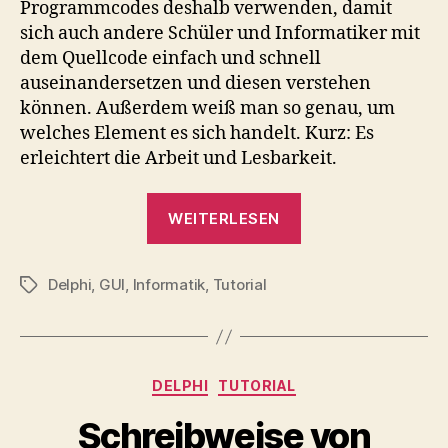
Programmcodes deshalb verwenden, damit
sich auch andere Schüler und Informatiker mit
dem Quellcode einfach und schnell
auseinandersetzen und diesen verstehen
können. Außerdem weiß man so genau, um
welches Element es sich handelt. Kurz: Es
erleichtert die Arbeit und Lesbarkeit.
„Abkürzungen
WEITERLESEN
für
GUI-
Delphi
,
GUI
,
Informatik
,
Tutorial
Komponenten
Schlagwörter
in
Delphi“
Kategorien
DELPHI
TUTORIAL
Schreibweise von