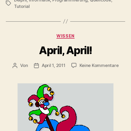
&
Schlagwörter
Tutorial
Worten
in
Delphi“
Kategorien
WISSEN
April, April!
zu
Von
April 1, 2011
Keine Kommentare
Beitragsautor
Veröffentlichungsdatum
April,
April!