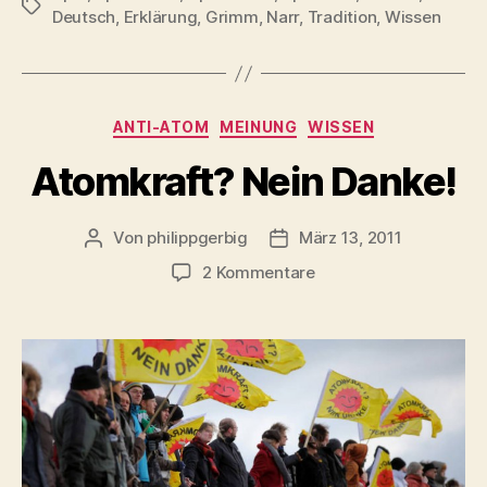
Schlagwörter
Deutsch
,
Erklärung
,
Grimm
,
Narr
,
Tradition
,
Wissen
Kategorien
ANTI-ATOM
MEINUNG
WISSEN
Atomkraft? Nein Danke!
Von
philippgerbig
März 13, 2011
Beitragsautor
Veröffentlichungsdatum
zu
2 Kommentare
Atomkraft?
Nein
Danke!