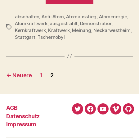
Nein
Danke!“
abschalten
,
Anti-Atom
,
Atomausstieg
,
Atomenergie
,
Atomkraftwerk
,
ausgestrahlt
,
Demonstration
,
Schlagwörter
Kernkraftwerk
,
Kraftwerk
,
Meinung
,
Neckarwestheim
,
Stuttgart
,
Tschernobyl
Seitennummerierung
←
Neuere
1
2
der
Beiträge
AGB
Twitter
Facebook
YouTube
Vimeo
Git
Datenschutz
Impressum