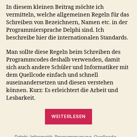
In diesem kleinen Beitrag möchte ich
vermitteln, welche allgemeinen Regeln für das
Schreiben von Bezeichnern, Namen etc. in der
Programmiersprache Delphi sind. Ich
beschreibe hier die internationalen Standards.
Man sollte diese Regeln beim Schreiben des
Programmcodes deshalb verwenden, damit
sich auch andere Schüler und Informatiker mit
dem Quellcode einfach und schnell
auseinandersetzen und diesen verstehen
können. Kurz: Es erleichtert die Arbeit und
Lesbarkeit.
„Schreibweise
WEITERLESEN
von
Bezeichnern
Delphi
,
Informatik
,
Programmierung
,
Quellcode
,