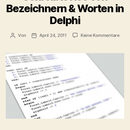
Bezeichnern & Worten in
Delphi
zu
Von
April 24, 2011
Keine Kommentare
Beitragsautor
Veröffentlichungsdatum
Schr
von
Beze
&
Wort
in
Delph