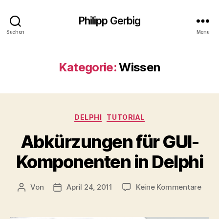
Philipp Gerbig
Suchen
Menü
Kategorie:
Wissen
Kategorien
DELPHI
TUTORIAL
Abkürzungen für GUI-
Komponenten in Delphi
zu
Von
April 24, 2011
Keine Kommentare
Beitragsautor
Veröffentlichungsdatum
Abkü
für
GUI-