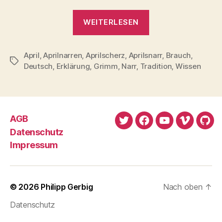
„April,
WEITERLESEN
April!“
April
,
Aprilnarren
,
Aprilscherz
,
Aprilsnarr
,
Brauch
,
Schlagwörter
Deutsch
,
Erklärung
,
Grimm
,
Narr
,
Tradition
,
Wissen
AGB
Twitter
Facebook
YouTube
Vimeo
Git
Datenschutz
Impressum
© 2026
Philipp Gerbig
Nach oben
↑
Datenschutz