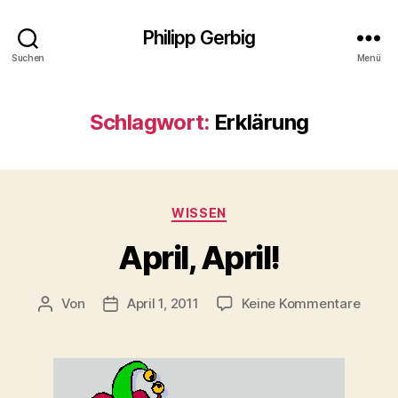
Philipp Gerbig
Suchen
Menü
Schlagwort:
Erklärung
Kategorien
WISSEN
April, April!
zu
Von
April 1, 2011
Keine Kommentare
Beitragsautor
Veröffentlichungsdatum
April,
April!