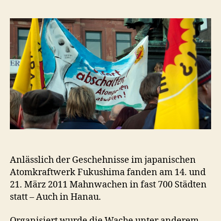
Hana
Mah
gege
Atom
Anlässlich der Geschehnisse im japanischen
Atomkraftwerk Fukushima fanden am 14. und
21. März 2011 Mahnwachen in fast 700 Städten
statt – Auch in Hanau.
Organisiert wurde die Wache unter anderem