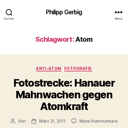
Philipp Gerbig
Suchen
Menü
Schlagwort:
Atom
Kategorien
ANTI-ATOM
FOTOGRAFIE
Fotostrecke: Hanauer
Mahnwachen gegen
Atomkraft
zu
Von
März 21, 2011
Keine Kommentare
Beitragsautor
Veröffentlichungsdatum
Fotos