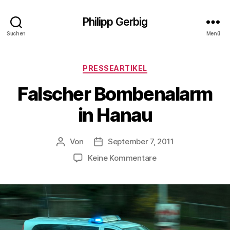
Philipp Gerbig
Suchen
Menü
Kategorien
PRESSEARTIKEL
Falscher Bombenalarm
in Hanau
Von
September 7, 2011
Beitragsautor
Veröffentlichungsdatum
zu
Keine Kommentare
Falscher
Bombenalarm
in
Hanau