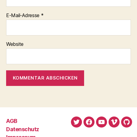
E-Mail-Adresse
*
Website
AGB
Twitter
Facebook
YouTube
Vimeo
Git
Datenschutz