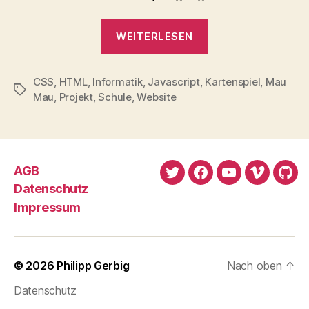
„Mau
WEITERLESEN
Mau“
CSS
,
HTML
,
Informatik
,
Javascript
,
Kartenspiel
,
Mau
Schlagwörter
Mau
,
Projekt
,
Schule
,
Website
AGB
Twitter
Facebook
YouTube
Vimeo
Git
Datenschutz
Impressum
© 2026
Philipp Gerbig
Nach oben
↑
Datenschutz