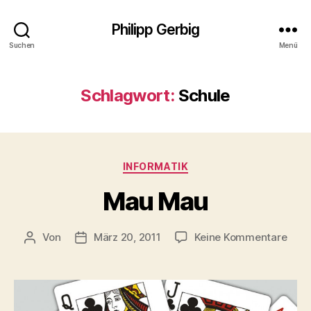
Philipp Gerbig
Suchen
Menü
Schlagwort:
Schule
Kategorien
INFORMATIK
Mau Mau
zu
Von
März 20, 2011
Keine Kommentare
Beitragsautor
Veröffentlichungsdatum
Mau
Mau