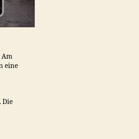
. Am
n eine
. Die