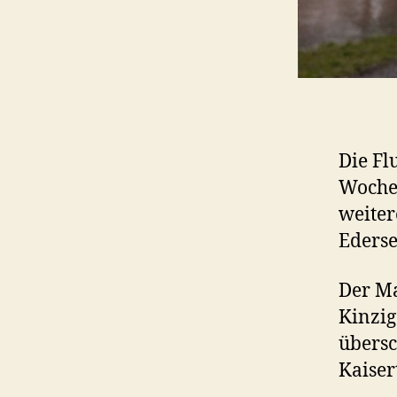
Die Fl
Woche
weiter
Ederse
Der Ma
Kinzig
übersc
Kaiser