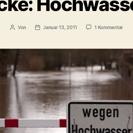
cke: Hochwasse
zu
Von
Januar 13, 2011
1 Kommentar
Beitragsautor
Veröffentlichungsdatum
Foto
Hoc
hält
an