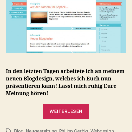
In den letzten Tagen arbeitete ich an meinem
neuen Blogdesign, welches ich Euch nun
präsentieren kann! Lasst mich ruhig Eure
Meinung hören!
„Neues
WEITERLESEN
Blogdesign“
Blog
,
Neugestaltung
,
Philipp Gerbig
,
Webdesign
Schlagwörter