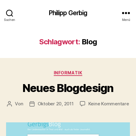
Philipp Gerbig
Suchen
Menü
Schlagwort:
Blog
Kategorien
INFORMATIK
Neues Blogdesign
zu
Von
Oktober 20, 2011
Keine Kommentare
Beitragsautor
Veröffentlichungsdatum
Ne
Blo