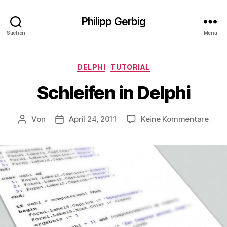
Philipp Gerbig
Suchen
Menü
Kategorien
DELPHI
TUTORIAL
Schleifen in Delphi
zu
Von
April 24, 2011
Keine Kommentare
Beitragsautor
Veröffentlichungsdatum
Schle
in
Delph